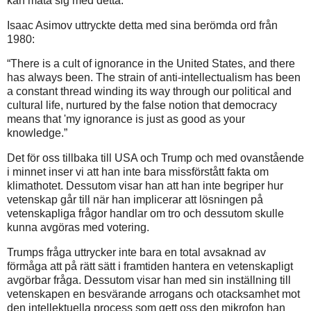
kan mäta sig med detta.
Isaac Asimov uttryckte detta med sina berömda ord från
1980:
“There is a cult of ignorance in the United States, and there
has always been. The strain of anti-intellectualism has been
a constant thread winding its way through our political and
cultural life, nurtured by the false notion that democracy
means that 'my ignorance is just as good as your
knowledge.”
Det för oss tillbaka till USA och Trump och med ovanstående
i minnet inser vi att han inte bara missförstått fakta om
klimathotet. Dessutom visar han att han inte begriper hur
vetenskap går till när han implicerar att lösningen på
vetenskapliga frågor handlar om tro och dessutom skulle
kunna avgöras med votering.
Trumps fråga uttrycker inte bara en total avsaknad av
förmåga att på rätt sätt i framtiden hantera en vetenskapligt
avgörbar fråga. Dessutom visar han med sin inställning till
vetenskapen en besvärande arrogans och otacksamhet mot
den intellektuella process som gett oss den mikrofon han