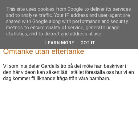
This site uses cookies from Google to deliver its services
Järntomten
and to analyze traffic. Your IP address and user-agent are
shared with Google along with performance and security
metrics to ensure quality of service, generate usage
Meningsfritt triatletande
statistics, and to detect and address abuse.
LEARN MORE
GOT IT
lördag 26 november 2016
Omtanke utan eftertanke
Vi som inte delar Gardells tro på det möte han beskriver i
den här videon kan säkert lätt i stället föreställa oss hur vi en
dag kommer få liknande fråga från våra barnbarn.