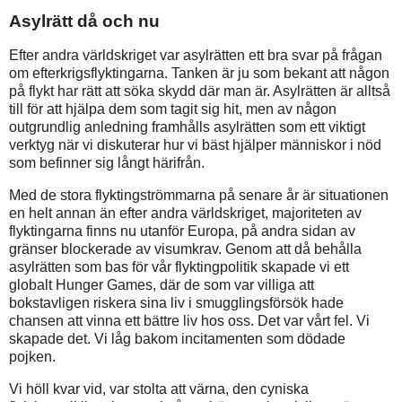
Asylrätt då och nu
Efter andra världskriget var asylrätten ett bra svar på frågan
om efterkrigsflyktingarna. Tanken är ju som bekant att någon
på flykt har rätt att söka skydd där man är. Asylrätten är alltså
till för att hjälpa dem som tagit sig hit, men av någon
outgrundlig anledning framhålls asylrätten som ett viktigt
verktyg när vi diskuterar hur vi bäst hjälper människor i nöd
som befinner sig långt härifrån.
Med de stora flyktingströmmarna på senare år är situationen
en helt annan än efter andra världskriget, majoriteten av
flyktingarna finns nu utanför Europa, på andra sidan av
gränser blockerade av visumkrav. Genom att då behålla
asylrätten som bas för vår flyktingpolitik skapade vi ett
globalt Hunger Games, där de som var villiga att
bokstavligen riskera sina liv i smugglingsförsök hade
chansen att vinna ett bättre liv hos oss. Det var vårt fel. Vi
skapade det. Vi låg bakom incitamenten som dödade
pojken.
Vi höll kvar vid, var stolta att värna, den cyniska