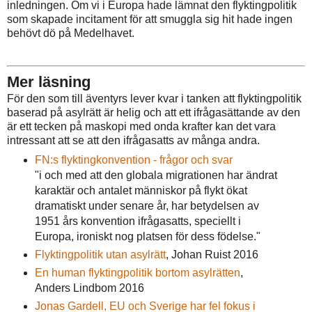
inledningen. Om vi i Europa hade lämnat den flyktingpolitik
som skapade incitament för att smuggla sig hit hade ingen
behövt dö på Medelhavet.
Mer läsning
För den som till äventyrs lever kvar i tanken att flyktingpolitik
baserad på asylrätt är helig och att ett ifrågasättande av den
är ett tecken på maskopi med onda krafter kan det vara
intressant att se att den ifrågasatts av många andra.
FN:s flyktingkonvention - frågor och svar
"i och med att den globala migrationen har ändrat
karaktär och antalet människor på flykt ökat
dramatiskt under senare år, har betydelsen av
1951 års konvention ifrågasatts, speciellt i
Europa, ironiskt nog platsen för dess födelse."
Flyktingpolitik utan asylrätt
, Johan Ruist 2016
En human flyktingpolitik bortom asylrätten
,
Anders Lindbom 2016
Jonas Gardell, EU och Sverige har fel fokus i