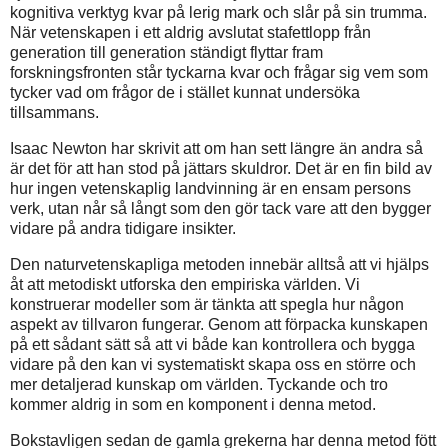
kognitiva verktyg kvar på lerig mark och slår på sin trumma.
När vetenskapen i ett aldrig avslutat stafettlopp från
generation till generation ständigt flyttar fram
forskningsfronten står tyckarna kvar och frågar sig vem som
tycker vad om frågor de i stället kunnat undersöka
tillsammans.
Isaac Newton har skrivit att om han sett längre än andra så
är det för att han stod på jättars skuldror. Det är en fin bild av
hur ingen vetenskaplig landvinning är en ensam persons
verk, utan når så långt som den gör tack vare att den bygger
vidare på andra tidigare insikter.
Den naturvetenskapliga metoden innebär alltså att vi hjälps
åt att metodiskt utforska den empiriska världen. Vi
konstruerar modeller som är tänkta att spegla hur någon
aspekt av tillvaron fungerar. Genom att förpacka kunskapen
på ett sådant sätt så att vi både kan kontrollera och bygga
vidare på den kan vi systematiskt skapa oss en större och
mer detaljerad kunskap om världen. Tyckande och tro
kommer aldrig in som en komponent i denna metod.
Bokstavligen sedan de gamla grekerna har denna metod fött