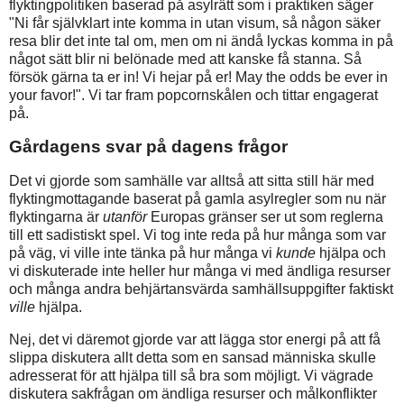
flyktingpolitiken baserad på asylrätt som i praktiken säger
"Ni får självklart inte komma in utan visum, så någon säker
resa blir det inte tal om, men om ni ändå lyckas komma in på
något sätt blir ni belönade med att kanske få stanna. Så
försök gärna ta er in! Vi hejar på er! May the odds be ever in
your favor!". Vi tar fram popcornskålen och tittar engagerat
på.
Gårdagens svar på dagens frågor
Det vi gjorde som samhälle var alltså att sitta still här med
flyktingmottagande baserat på gamla asylregler som nu när
flyktingarna är
utanför
Europas gränser ser ut som reglerna
till ett sadistiskt spel. Vi tog inte reda på hur många som var
på väg, vi ville inte tänka på hur många vi
kunde
hjälpa och
vi diskuterade inte heller hur många vi med ändliga resurser
och många andra behjärtansvärda samhällsuppgifter faktiskt
ville
hjälpa.
Nej, det vi däremot gjorde var att lägga stor energi på att få
slippa diskutera allt detta som en sansad människa skulle
adresserat för att hjälpa till så bra som möjligt. Vi vägrade
diskutera sakfrågan om ändliga resurser och målkonflikter