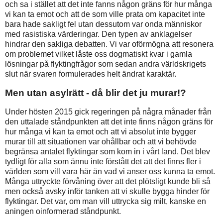
och sa i stället att det inte fanns någon gräns för hur många
vi kan ta emot och att de som ville prata om kapacitet inte
bara hade sakligt fel utan dessutom var onda människor
med rasistiska värderingar. Den typen av anklagelser
hindrar den sakliga debatten. Vi var oförmögna att resonera
om problemet vilket låste oss dogmatiskt kvar i gamla
lösningar på flyktingfrågor som sedan andra världskrigets
slut när svaren formulerades helt ändrat karaktär.
Men utan asylrätt - då blir det ju murar!?
Under hösten 2015 gick regeringen på några månader från
den uttalade ståndpunkten att det inte finns någon gräns för
hur många vi kan ta emot och att vi absolut inte bygger
murar till att situationen var ohållbar och att vi behövde
begränsa antalet flyktingar som kom in i vårt land. Det blev
tydligt för alla som ännu inte förstått det att det finns fler i
världen som vill vara här än vad vi anser oss kunna ta emot.
Många uttryckte förvåning över att det plötsligt kunde bli så
men också avsky inför tanken att vi skulle bygga hinder för
flyktingar. Det var, om man vill uttrycka sig milt, kanske en
aningen oinformerad ståndpunkt.