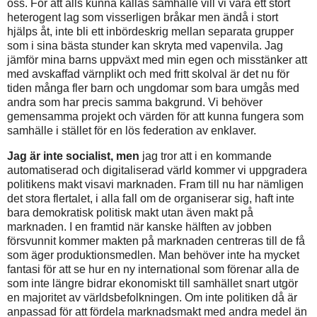
oss. För att alls kunna kallas samhälle vill vi vara ett stort
heterogent lag som visserligen bråkar men ändå i stort
hjälps åt, inte bli ett inbördeskrig mellan separata grupper
som i sina bästa stunder kan skryta med vapenvila. Jag
jämför mina barns uppväxt med min egen och misstänker att
med avskaffad värnplikt och med fritt skolval är det nu för
tiden många fler barn och ungdomar som bara umgås med
andra som har precis samma bakgrund. Vi behöver
gemensamma projekt och värden för att kunna fungera som
samhälle i stället för en lös federation av enklaver.
Jag är inte socialist, men
jag tror att i en kommande
automatiserad och digitaliserad värld kommer vi uppgradera
politikens makt visavi marknaden. Fram till nu har nämligen
det stora flertalet, i alla fall om de organiserar sig, haft inte
bara demokratisk politisk makt utan även makt på
marknaden. I en framtid när kanske hälften av jobben
försvunnit kommer makten på marknaden centreras till de få
som äger produktionsmedlen. Man behöver inte ha mycket
fantasi för att se hur en ny international som förenar alla de
som inte längre bidrar ekonomiskt till samhället snart utgör
en majoritet av världsbefolkningen. Om inte politiken då är
anpassad för att fördela marknadsmakt med andra medel än