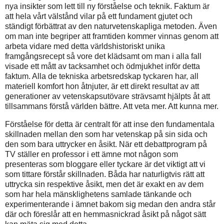
nya insikter som lett till ny förståelse och teknik. Faktum är
att hela vårt välstånd vilar på ett fundament gjutet och
ständigt förbättrat av den naturvetenskapliga metoden. Även
om man inte begriper att framtiden kommer vinnas genom att
arbeta vidare med detta världshistoriskt unika
framgångsrecept så vore det klädsamt om man i alla fall
visade ett mått av tacksamhet och ödmjukhet inför detta
faktum. Alla de tekniska arbetsredskap tyckaren har, all
materiell komfort hon åtnjuter, är ett direkt resultat av att
generationer av vetenskapsutövare strävsamt hjälpts åt att
tillsammans förstå världen bättre. Att veta mer. Att kunna mer.
Förståelse för detta är centralt för att inse den fundamentala
skillnaden mellan den som har vetenskap på sin sida och
den som bara uttrycker en åsikt. När ett debattprogram på
TV ställer en professor i ett ämne mot någon som
presenteras som bloggare eller tyckare är det viktigt att vi
som tittare förstår skillnaden. Båda har naturligtvis rätt att
uttrycka sin respektive åsikt, men det är exakt en av dem
som har hela mänsklighetens samlade tänkande och
experimenterande i ämnet bakom sig medan den andra står
där och föreslår att en hemmasnickrad åsikt på något sätt