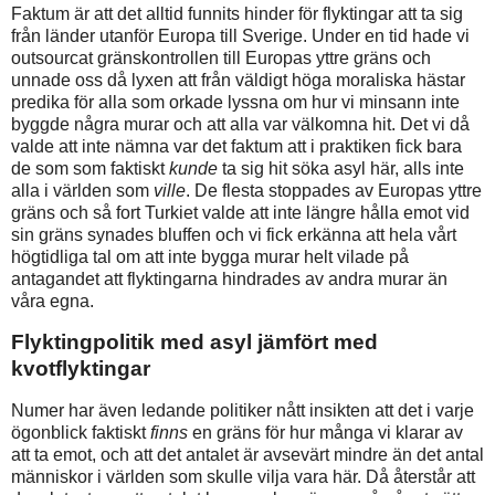
Faktum är att det alltid funnits hinder för flyktingar att ta sig
från länder utanför Europa till Sverige. Under en tid hade vi
outsourcat gränskontrollen till Europas yttre gräns och
unnade oss då lyxen att från väldigt höga moraliska hästar
predika för alla som orkade lyssna om hur vi minsann inte
byggde några murar och att alla var välkomna hit. Det vi då
valde att inte nämna var det faktum att i praktiken fick bara
de som som faktiskt
kunde
ta sig hit söka asyl här, alls inte
alla i världen som
ville
. De flesta stoppades av Europas yttre
gräns och så fort Turkiet valde att inte längre hålla emot vid
sin gräns synades bluffen och vi fick erkänna att hela vårt
högtidliga tal om att inte bygga murar helt vilade på
antagandet att flyktingarna hindrades av andra murar än
våra egna.
Flyktingpolitik med asyl jämfört med
kvotflyktingar
Numer har även ledande politiker nått insikten att det i varje
ögonblick faktiskt
finns
en gräns för hur många vi klarar av
att ta emot, och att det antalet är avsevärt mindre än det antal
människor i världen som skulle vilja vara här. Då återstår att