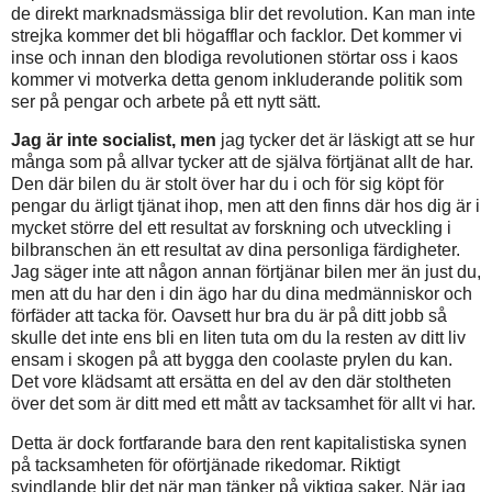
de direkt marknadsmässiga blir det revolution. Kan man inte
strejka kommer det bli högafflar och facklor. Det kommer vi
inse och innan den blodiga revolutionen störtar oss i kaos
kommer vi motverka detta genom inkluderande politik som
ser på pengar och arbete på ett nytt sätt.
Jag är inte socialist, men
jag tycker det är läskigt att se hur
många som på allvar tycker att de själva förtjänat allt de har.
Den där bilen du är stolt över har du i och för sig köpt för
pengar du ärligt tjänat ihop, men att den finns där hos dig är i
mycket större del ett resultat av forskning och utveckling i
bilbranschen än ett resultat av dina personliga färdigheter.
Jag säger inte att någon annan förtjänar bilen mer än just du,
men att du har den i din ägo har du dina medmänniskor och
förfäder att tacka för. Oavsett hur bra du är på ditt jobb så
skulle det inte ens bli en liten tuta om du la resten av ditt liv
ensam i skogen på att bygga den coolaste prylen du kan.
Det vore klädsamt att ersätta en del av den där stoltheten
över det som är ditt med ett mått av tacksamhet för allt vi har.
Detta är dock fortfarande bara den rent kapitalistiska synen
på tacksamheten för oförtjänade rikedomar. Riktigt
svindlande blir det när man tänker på viktiga saker. När jag