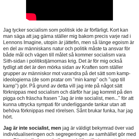
Jag tycker socialism som politisk ide är förfärligt. Kort kan
man säga att jag gärna ställer mig bakom precis varje rad i
Lennons Imagine, utopin är jättefin, men så länge egoism är
en del av människans natur och politik måste ta ansvar för
både mål och vägen till målet så kommer socialism vara
Sith-sidan i politikstjärnornas krig. Det är för mig också
tydligt att det är den mörka sidan av Kraften som ställer
grupper av människor mot varandra på det sätt som kamp-
ideologierna (de som pratar om "min kamp" och "upp till
kamp") gör. På grund av detta vill jag inte på något sätt
förknippas med socialism och därför har jag kommit på den
pigga och fräscha frasen "Jag är inte socialist, men..." för att
kunna uttrycka sympati för underliggande tankar utan att
behöva förknippas med rörelsen. Sånt brukar funka, har jag
hört.
Jag är inte socialist, men
jag är väldigt bekymrad över vad
individualiseringen och segregeringen av samhället gör med