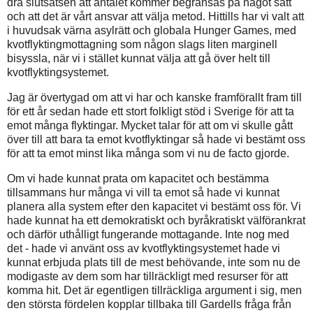
dra slutsatsen att antalet kommer begränsas på något sätt
och att det är vårt ansvar att välja metod. Hittills har vi valt att
i huvudsak värna asylrätt och globala Hunger Games, med
kvotflyktingmottagning som någon slags liten marginell
bisyssla, när vi i stället kunnat välja att gå över helt till
kvotflyktingsystemet.
Jag är övertygad om att vi har och kanske framförallt fram till
för ett år sedan hade ett stort folkligt stöd i Sverige för att ta
emot många flyktingar. Mycket talar för att om vi skulle gått
över till att bara ta emot kvotflyktingar så hade vi bestämt oss
för att ta emot minst lika många som vi nu de facto gjorde.
Om vi hade kunnat prata om kapacitet och bestämma
tillsammans hur många vi vill ta emot så hade vi kunnat
planera alla system efter den kapacitet vi bestämt oss för. Vi
hade kunnat ha ett demokratiskt och byråkratiskt välförankrat
och därför uthålligt fungerande mottagande. Inte nog med
det - hade vi använt oss av kvotflyktingsystemet hade vi
kunnat erbjuda plats till de mest behövande, inte som nu de
modigaste av dem som har tillräckligt med resurser för att
komma hit. Det är egentligen tillräckliga argument i sig, men
den största fördelen kopplar tillbaka till Gardells fråga från